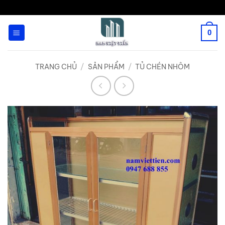
Bỏ
qua
0
nội
dung
TRANG CHỦ
/
SẢN PHẨM
/
TỦ CHÉN NHÔM