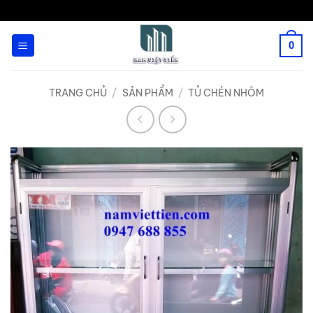
Bỏ
qua
0
nội
dung
TRANG CHỦ
/
SẢN PHẨM
/
TỦ CHÉN NHÔM