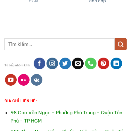
HCM
cao cấp
Tìm
kiếm:
Tủ bếp nhôm kính
ĐỊA CHỈ LIÊN HỆ:
98 Cao Văn Ngọc - Phường Phú Trung - Quận Tân
Phú - TP HCM