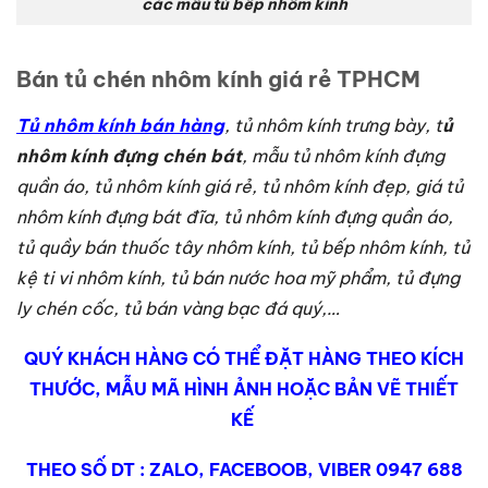
các mẫu tủ bếp nhôm kính
Bán tủ chén nhôm kính giá rẻ TPHCM
Tủ nhôm kính bán hàng
, tủ nhôm kính trưng bày, t
ủ
nhôm kính đựng chén bát
, mẫu tủ nhôm kính đựng
quần áo, tủ nhôm kính giá rẻ, tủ nhôm kính đẹp, giá tủ
nhôm kính đựng bát đĩa, tủ nhôm kính đựng quần áo,
tủ quầy bán thuốc tây nhôm kính, tủ bếp nhôm kính, tủ
kệ ti vi nhôm kính, tủ bán nước hoa mỹ phẩm, tủ đựng
ly chén cốc, tủ bán vàng bạc đá quý,…
QUÝ KHÁCH HÀNG CÓ THỂ ĐẶT HÀNG THEO KÍCH
THƯỚC, MẪU MÃ HÌNH ẢNH HOẶC BẢN VẼ THIẾT
KẾ
THEO SỐ DT : ZALO, FACEBOOB, VIBER 0947 688