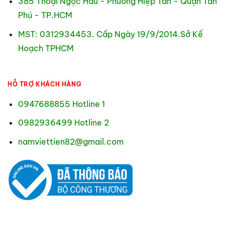
385 Thoại Ngọc Hầu - Phường Hiệp Tân - Quận Tân
Phú - TP.HCM
MST: 0312934453. Cấp Ngày 19/9/2014.Sở Kế
Hoạch TPHCM
HỖ TRỢ KHÁCH HÀNG
0947688855 Hotline 1
0982936499 Hotline 2
namviettien82@gmail.com