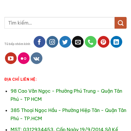
Tìm
kiếm:
Tủ bếp nhôm kính
ĐỊA CHỈ LIÊN HỆ:
98 Cao Văn Ngọc - Phường Phú Trung - Quận Tân
Phú - TP HCM
385 Thoại Ngọc Hầu - Phường Hiệp Tân - Quận Tân
Phú - TP.HCM
MST: 0312934453. Cấp Ngày 19/9/2014.Sở Kế