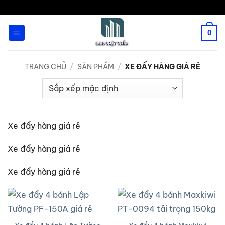
Bỏ
qua
0
nội
dung
TRANG CHỦ
/
SẢN PHẨM
/
XE ĐẨY HÀNG GIÁ RẺ
Xe đẩy hàng giá rẻ
Xe đẩy hàng giá rẻ
Xe đẩy hàng giá rẻ