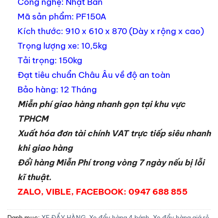
Công nghệ: Nhật Bản
Mã sản phẩm: PF150A
Kích thước: 910 x 610 x 870 (Dày x rộng x cao)
Trọng lượng xe: 10,5kg
Tải trọng: 150kg
Đạt tiêu chuẩn Châu Âu về độ an toàn
Bảo hàng: 12 Tháng
Miễn phí giao hàng nhanh gọn tại khu vực
TPHCM
Xuất hóa đơn tài chính VAT trực tiếp siêu nhanh
khi giao hàng
Đổi hàng Miễn Phí trong vòng 7 ngày nếu bị lỗi
kĩ thuật.
ZALO, VIBLE, FACEBOOK: 0947 688 855
Danh mục:
XE ĐẨY HÀNG
,
Xe đẩy hàng 4 bánh
,
Xe đẩy hàng giá rẻ