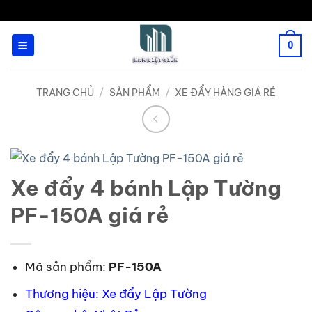
Bỏ
qua
0
nội
dung
TRANG CHỦ
/
SẢN PHẨM
/
XE ĐẨY HÀNG GIÁ RẺ
Xe đẩy 4 bánh Lập Tường
PF-150A giá rẻ
Mã sản phẩm:
PF-150A
Thương hiệu: Xe đẩy Lập Tường