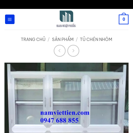
Bỏ
qua
0
nội
dung
TRANG CHỦ
/
SẢN PHẨM
/
TỦ CHÉN NHÔM