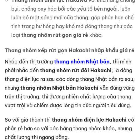
Thang nhôm điện lực Hakawa
với khả năng chống
bụi, chống oxy hóa bởi các yếu tố bên ngoài, luôn
luôn có một sáng mới của thang, góp phần hạn chế
tình trạng hư hỏng hay khó mở đóng thang như các
loại
thang nhôm rút gọn giá rẻ
khác.
Thang nhôm xếp rút gọn Hakachi nhập khẩu giá rẻ
Nhắc đến thị trường
thang nhôm Nhật bản
, thì mình
phải nhắc đến
thang nhôm rút đôi Hakachi
, là dòng
thang điện lực ra sau các dòng thang Nhật bản ra sau,
nhưng
thang nhôm Nhật bản Hakachi
vẫn đứng vững
trên thị trường, thì đương nhiên chất lượng của thang
vượt trội và chiếm được lòng tin của người tiêu dùng.
So với giá thành thì
thang nhôm điện lực Hakachi
có
phần rẻ hơn so với các hãng thang nhôm khác, nhưng
chất lượng thì ngang bằng.