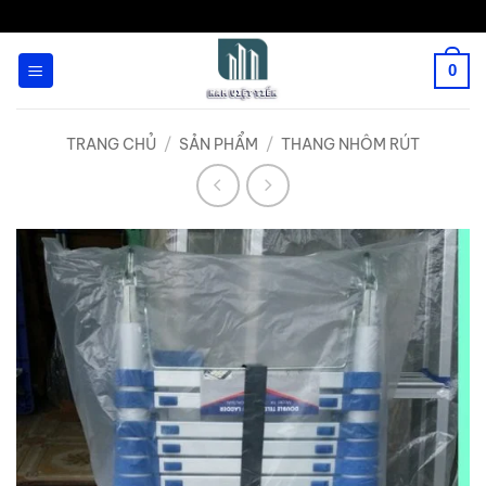
Bỏ
qua
0
nội
dung
TRANG CHỦ
/
SẢN PHẨM
/
THANG NHÔM RÚT