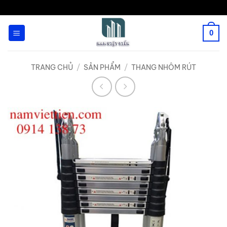
Bỏ
qua
0
nội
dung
TRANG CHỦ
/
SẢN PHẨM
/
THANG NHÔM RÚT