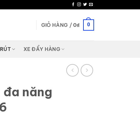
GIỎ HÀNG /
0
₫
0
 RÚT
XE ĐẨY HÀNG
 đa năng
6