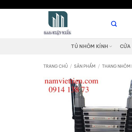
Bỏ
qua
nội
dung
TỦ NHÔM KÍNH
CỬA
TRANG CHỦ
/
SẢN PHẨM
/
THANG NHÔM 