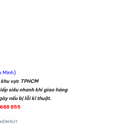
o Minh)
i khu vực TPHCM
iếp siêu nhanh khi giao hàng
y nếu bị lỗi kĩ thuật.
 688 855
NHÔM RÚT