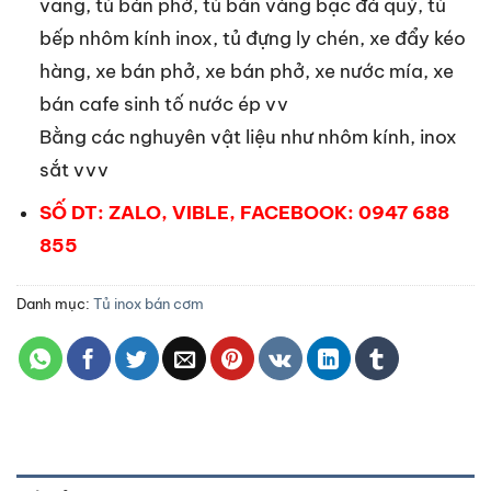
vang, tủ bán phở, tủ bán vàng bạc đá quý, tủ
bếp nhôm kính inox, tủ đựng ly chén, xe đẩy kéo
hàng, xe bán phở, xe bán phở, xe nước mía, xe
bán cafe sinh tố nước ép vv
Bằng các nghuyên vật liệu như nhôm kính, inox
sắt vvv
SỐ DT: ZALO, VIBLE, FACEBOOK: 0947 688
855
Danh mục:
Tủ inox bán cơm