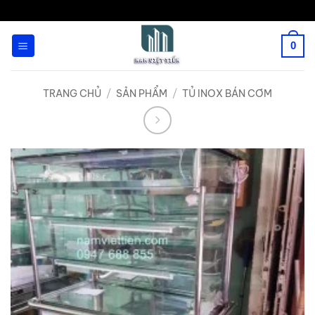
Bỏ
qua
0
nội
dung
TRANG CHỦ
/
SẢN PHẨM
/
TỦ INOX BÁN CƠM