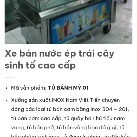
Xe bán nước ép trái cây
sinh tố cao cấp
Mã sản phẩm:
TỦ BÁNH MỲ 01
Xưởng sản xuất INOX Nam Việt Tiến chuyên
đóng các loại tủ bán cơm bằng inox 304 – 201,
tủ bán cơm cao cấp, tủ quầy bán hủ tiếu nam
vang, tủ bán phở, tủ bán vàng bạc đá quý, tủ
bếp nhôm kính inox, tủ đựng ly chén, xe đẩy kéo