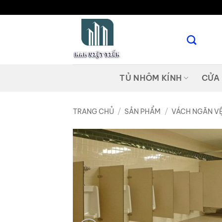
Bỏ
qua
nội
dung
TỦ NHÔM KÍNH
CỬA
TRANG CHỦ
/
SẢN PHẨM
/
VÁCH NGĂN VỆ