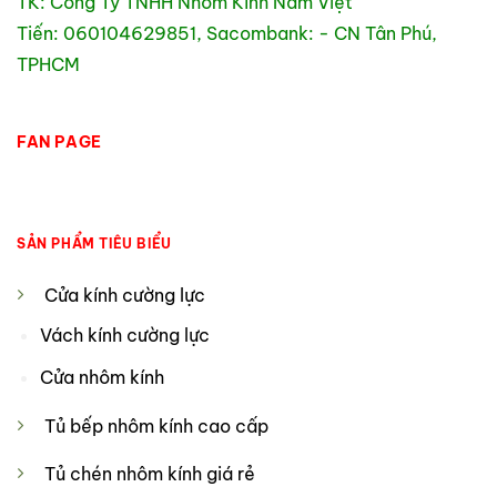
TK: Công Ty TNHH Nhôm Kính Nam Việt
Tiến: 060104629851, Sacombank: - CN Tân Phú,
TPHCM
FAN PAGE
SẢN PHẨM TIÊU BIỂU
Cửa kính cường lực
Vách kính cường lực
Cửa nhôm kính
Tủ bếp nhôm kính cao cấp
Tủ chén nhôm kính giá rẻ