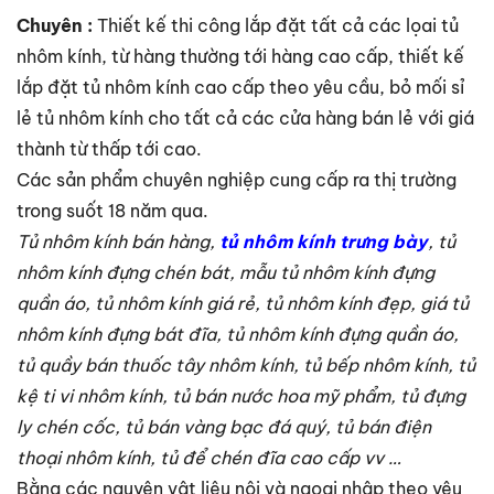
Chuyên :
Thiết kế thi công lắp đặt tất cả các lọai tủ
nhôm kính, từ hàng thường tới hàng cao cấp, thiết kế
lắp đặt tủ nhôm kính cao cấp theo yêu cầu, bỏ mối sỉ
lẻ tủ nhôm kính cho tất cả các cửa hàng bán lẻ với giá
thành từ thấp tới cao.
Các sản phẩm chuyên nghiệp cung cấp ra thị trường
trong suốt 18 năm qua.
Tủ nhôm kính bán hàng,
tủ nhôm kính trưng bày
, tủ
nhôm kính đựng chén bát, mẫu tủ nhôm kính đựng
quần áo, tủ nhôm kính giá rẻ, tủ nhôm kính đẹp, giá tủ
nhôm kính đựng bát đĩa, tủ nhôm kính đựng quần áo,
tủ quầy bán thuốc tây nhôm kính, tủ bếp nhôm kính, tủ
kệ ti vi nhôm kính, tủ bán nước hoa mỹ phẩm, tủ đựng
ly chén cốc, tủ bán vàng bạc đá quý, tủ bán điện
thoại nhôm kính, tủ để chén đĩa cao cấp vv …
Bằng các nguyên vật liệu nội và ngoại nhập theo yêu