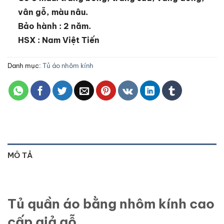
vân gỗ, màu nâu.
Bảo hành : 2 năm.
HSX : Nam Việt Tiến
Danh mục:
Tủ áo nhôm kính
MÔ TẢ
Tủ quần áo bằng nhôm kính cao
cấp giả gỗ.