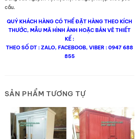
cầu.
QUÝ KHÁCH HÀNG CÓ THỂ ĐẶT HÀNG THEO KÍCH
THƯỚC, MẪU MÃ HÌNH ẢNH HOẶC BẢN VẼ THIẾT
KẾ :
THEO SỐ DT : ZALO, FACEBOOB, VIBER : 0947 688
855
SẢN PHẨM TƯƠNG TỰ