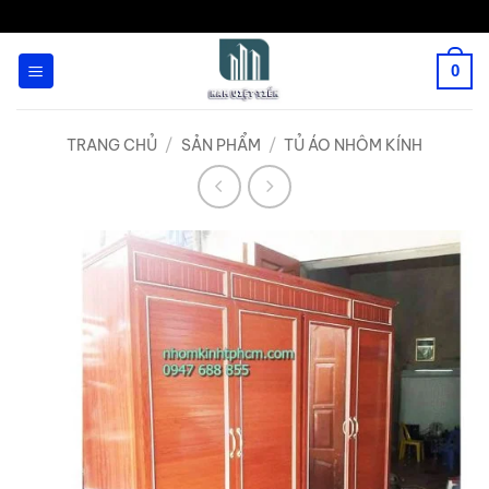
Bỏ
qua
0
nội
dung
TRANG CHỦ
/
SẢN PHẨM
/
TỦ ÁO NHÔM KÍNH