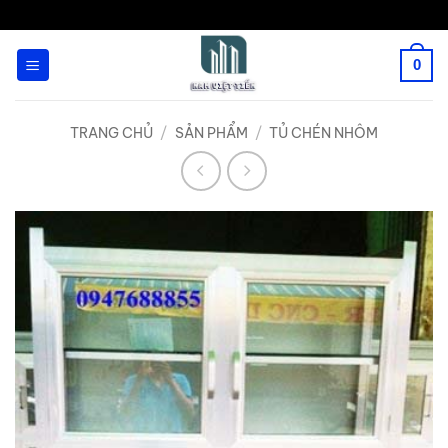
Bỏ
qua
0
nội
dung
TRANG CHỦ
/
SẢN PHẨM
/
TỦ CHÉN NHÔM