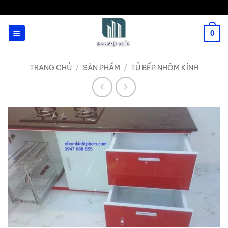
Bỏ
qua
0
nội
dung
TRANG CHỦ
/
SẢN PHẨM
/
TỦ BẾP NHÔM KÍNH