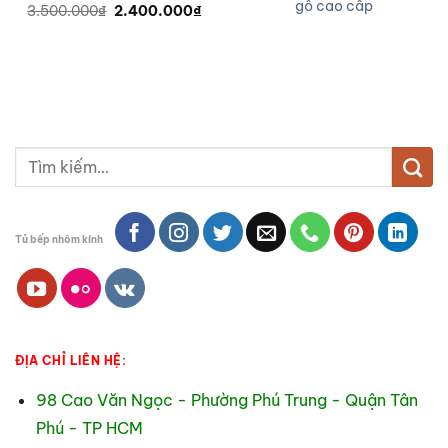
gỗ cao cấp
Giá
Giá
3.500.000
₫
2.400.000
₫
gốc
hiện
là:
tại
3.500.000₫.
là:
2.400.000₫.
Tìm
kiếm:
Tủ bếp nhôm kính
ĐỊA CHỈ LIÊN HỆ:
98 Cao Văn Ngọc - Phường Phú Trung - Quận Tân
Phú - TP HCM