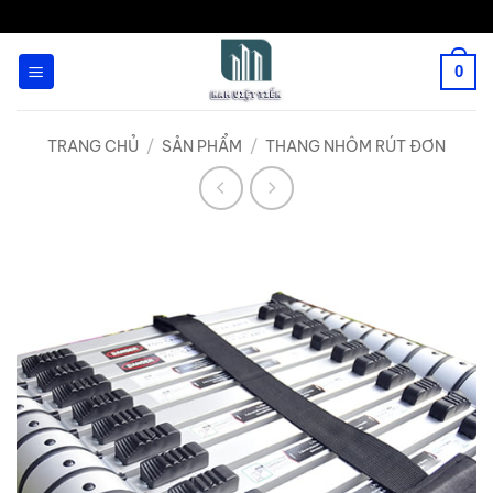
Bỏ
qua
0
nội
dung
TRANG CHỦ
/
SẢN PHẨM
/
THANG NHÔM RÚT ĐƠN