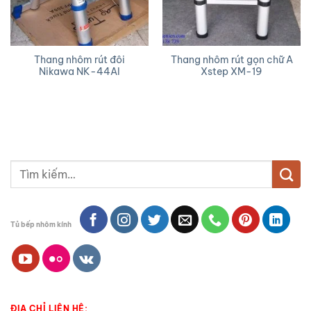
Thang nhôm rút đôi
Thang nhôm rút gọn chữ A
Nikawa NK-44AI
Xstep XM-19
Tìm
kiếm:
Tủ bếp nhôm kính
ĐỊA CHỈ LIÊN HỆ: