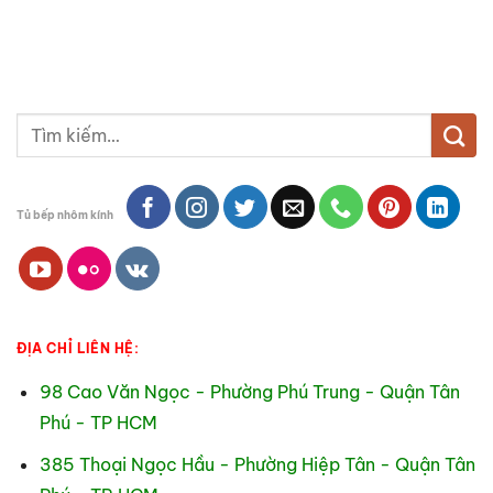
là:
tại
4.800.000₫.
là:
4.5
Tìm
kiếm:
Tủ bếp nhôm kính
ĐỊA CHỈ LIÊN HỆ:
98 Cao Văn Ngọc - Phường Phú Trung - Quận Tân
Phú - TP HCM
385 Thoại Ngọc Hầu - Phường Hiệp Tân - Quận Tân