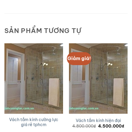
SẢN PHẨM TƯƠNG TỰ
Giảm giá!
Vách tắm kính cường lực
Vách tắm kính hiện đại
giá rẻ tphcm
Giá
Giá
4.800.000
₫
4.500.000
₫
gốc
hiệ