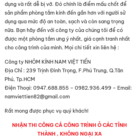
dụng và rất dễ bị vỡ. Đó chính là điểm mấu chốt để
sản phẩm phòng tắm kính đến gần hơn với người sử
dụng qua mức độ an toàn, sạch và còn sang trọng
nữa. Bạn hãy đến với công ty của chúng tôi để có
được một phòng tắm ưng ý nhất, giá cạnh tranh nhất
cho công trình của mình. Mọi chi tiết xin liên hệ :
Công ty NHÔM KÍNH NAM VIỆT TIẾN
Địa Chỉ : 239 Trịnh Đình Trọng, F.Phú Trung, Q.Tân
Phú, Tp.HCM
Điện Thoại: 0947.688.855 – 0982.936.499 – Email:
namviettien82@gmail.com
Rất mong được phục vụ quý khách!
NHẬN THI CÔNG CẢ CÔNG TRÌNH Ỏ CÁC TỈNH
THÀNH , KHÔNG NGẠI XA