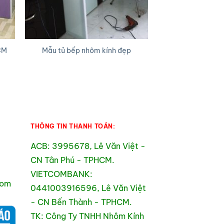
CM
Mẫu tủ bếp nhôm kính đẹp
Tủ bếp nhôm k
Giá
hiện
ại
à:
3.800.000₫.
THÔNG TIN THANH TOÁN:
ACB: 3995678, Lê Văn Việt -
CN Tân Phú - TPHCM.
VIETCOMBANK:
com
0441003916596, Lê Văn Việt
- CN Bến Thành - TPHCM.
TK: Công Ty TNHH Nhôm Kính