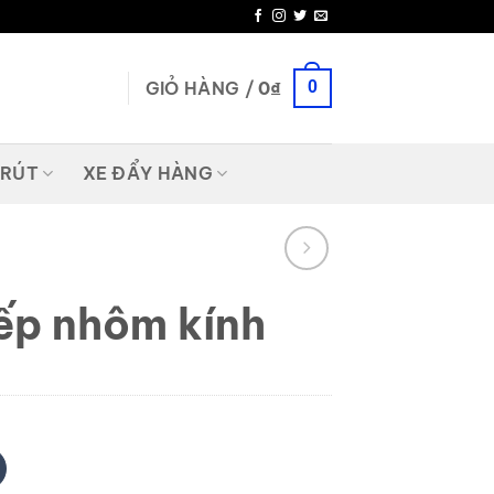
GIỎ HÀNG /
0
₫
0
 RÚT
XE ĐẨY HÀNG
bếp nhôm kính