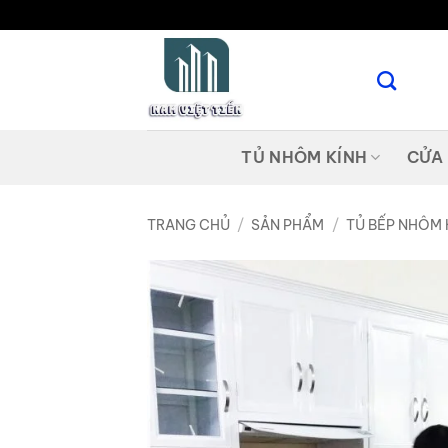
Bỏ
qua
nội
dung
TỦ NHÔM KÍNH
CỬA
TRANG CHỦ
/
SẢN PHẨM
/
TỦ BẾP NHÔM 