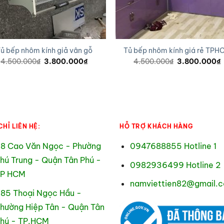
ủ bếp nhôm kính giả vân gỗ
Tủ bếp nhôm kính giá rẻ TPH
Giá
Giá
Giá
4.500.000
₫
3.800.000
₫
4.500.000
₫
3.800.000
₫
gốc
hiện
gốc
là:
tại
là:
t
4.500.000₫.
là:
4.500.000₫.
l
3.800.000₫.
CHỈ LIÊN HỆ:
HỖ TRỢ KHÁCH HÀNG
8 Cao Văn Ngọc - Phường
0947688855 Hotline 1
hú Trung - Quận Tân Phú -
0982936499 Hotline 2
P HCM
namviettien82@gmail.
85 Thoại Ngọc Hầu -
hường Hiệp Tân - Quận Tân
hú - TP.HCM