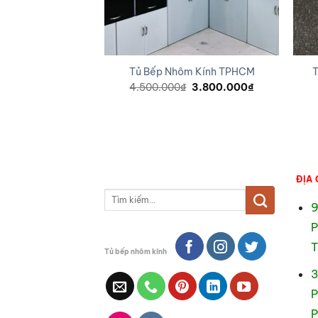
Tủ Bếp Nhôm Kính TPHCM
T
Giá
Giá
4.500.000
₫
3.800.000
₫
gốc
hiện
là:
tại
4.500.000₫.
là:
3.800.000₫.
ĐỊA 
Tìm
9
kiếm:
P
T
Tủ bếp nhôm kính
3
P
P