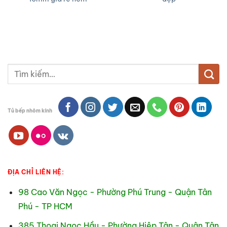
Tìm
kiếm:
Tủ bếp nhôm kính
ĐỊA CHỈ LIÊN HỆ:
98 Cao Văn Ngọc - Phường Phú Trung - Quận Tân
Phú - TP HCM
385 Thoại Ngọc Hầu - Phường Hiệp Tân - Quận Tân