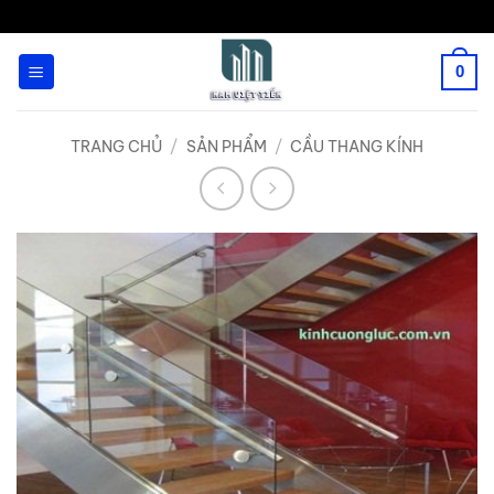
Bỏ
qua
0
nội
dung
TRANG CHỦ
/
SẢN PHẨM
/
CẦU THANG KÍNH