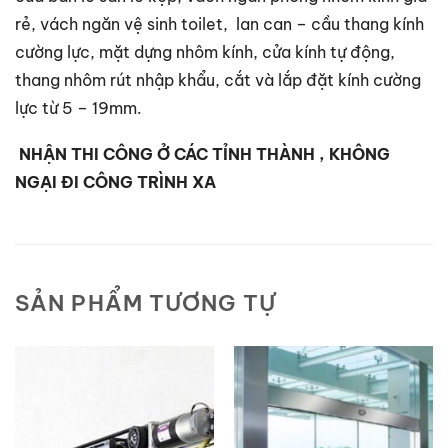
rẻ, vách ngăn vệ sinh toilet, lan can – cầu thang kính
cường lực, mặt dựng nhôm kính, cửa kính tự động,
thang nhôm rút nhập khẩu, cắt và lắp đặt kính cường
lực từ 5 – 19mm.
NHẬN THI CÔNG Ở CÁC TỈNH THÀNH , KHÔNG
NGẠI ĐI CÔNG TRÌNH XA
SẢN PHẨM TƯƠNG TỰ