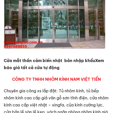
Cửa mắt thần cảm biến nhật bản nhập khẩu
Xem
báo giá tất cả cửa tự động
CÔNG TY TNHH NHÔM KÍNH NAM VIỆT TIẾN
Chuyên gia công xs lắp đặt: Tủ nhôm kính, tủ bếp
nhôm kính cao cấp giả vân gỗ sơn tĩnh điện, cửa nhôm
kính cao cấp việt nhật – xingfa, của kính cường lực,
cửa bản lề sàn lề kẹp, vách ngăn phòng nhôm kính giá