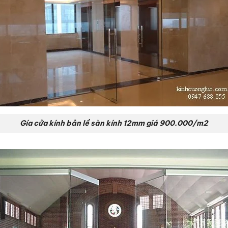
Gía cửa kính bản lề sàn kính 12mm giá 900.000/m2