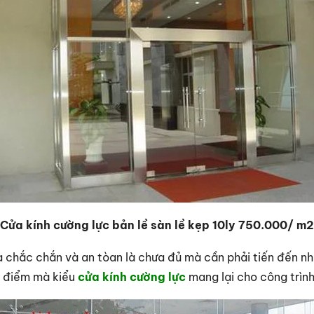
Cửa kính cường lực bản lề sàn lề kẹp 10ly 750.000/ m2
ửa chắc chắn và an tòan là chưa đủ mà cần phải tiến đến nh
u điểm mà kiểu
cửa kính cường lực
mang lại cho công trìn