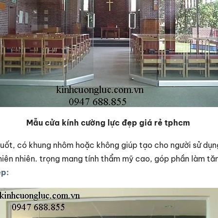
Mẫu cửa kính cường lực đẹp giá rẻ tphcm
 suốt, có khung nhôm hoặc không giúp tạo cho người sử dụn
thiên nhiên. trọng mang tính thẩm mỹ cao, góp phần làm tăn
ẹp: