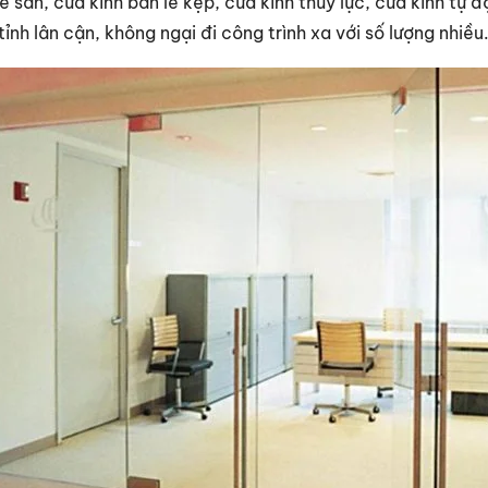
lề sàn, cửa kính bản lề kẹp, cửa kính thủy lực, cửa kính t
nh lân cận, không ngại đi công trình xa với số lượng nhiều