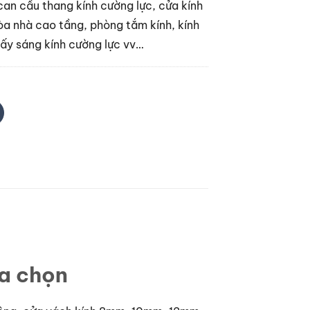
n can cầu thang kính cường lực, cửa kính
òa nhà cao tầng, phòng tắm kính, kính
lấy sáng kính cường lực vv…
ựa chọn