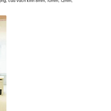
ự động, cửa vách kính 8mm, 10mm, 12mm,
.