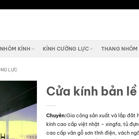
 NHÔM KÍNH
KÍNH CƯỜNG LỰC
THANG NHÔM
ỜNG LỰC
Cửa kính bản lề
Chuyên:
Gia công sản xuất và lắp đăt
kính cao cấp việt nhật – xingfa, tủ đự
cao cấp vân gỗ sơn tĩnh điện, vách ng