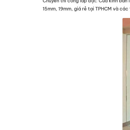
Chuyên thi công lắp đặt: Cửa kính bản 
15mm, 19mm, giá rẻ tại TPHCM và các tỉ