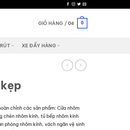
GIỎ HÀNG /
0
₫
0
 RÚT
XE ĐẨY HÀNG
 kẹp
 hoàn chỉnh các sản phẩm: Cửa nhôm
ng chén nhôm kính, tủ bếp nhôm kính
ăn phòng nhôm kính, vách ngăn vệ sinh