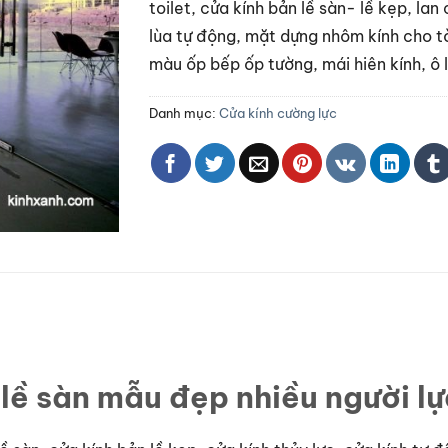
toilet, cửa kính bản lề sàn- lề kẹp, la
lùa tự động, mặt dựng nhôm kính cho t
màu ốp bếp ốp tường, mái hiên kính, ô 
Danh mục:
Cửa kính cường lực
 lề sàn mẫu đẹp nhiều người l