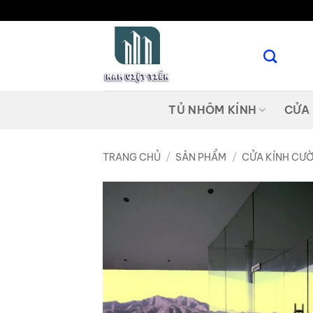
Bỏ
qua
nội
dung
TỦ NHÔM KÍNH
CỬA
TRANG CHỦ
/
SẢN PHẨM
/
CỬA KÍNH CƯ